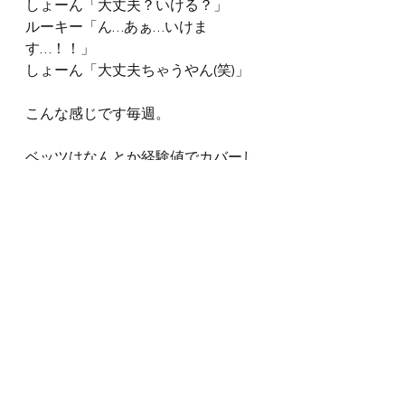
しょーん「大丈夫？いける？」
ルーキー「ん…あぁ…いけま
す…！！」
しょーん「大丈夫ちゃうやん(笑)」
こんな感じです毎週。
ベッツはなんとか経験値でカバーし
ていますが、それでもしんどいです
ね。
なんせ最近は少し涼しくなりました
が、依然湿度が高くじめっとしてい
る日が多いので、頭が回らないこと
なんたるや…！
まあこればっかりは耐えるしかない
ですからね。
10月頭の府大会まで残り1ヶ月弱。
このペースに負けることなく。