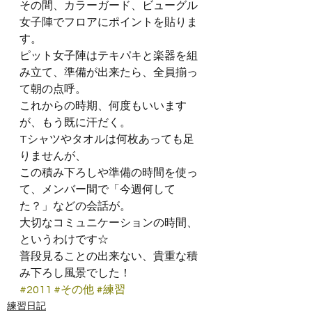
その間、カラーガード、ビューグル
女子陣でフロアにポイントを貼りま
す。
ピット女子陣はテキパキと楽器を組
み立て、準備が出来たら、全員揃っ
て朝の点呼。
これからの時期、何度もいいます
が、もう既に汗だく。
Tシャツやタオルは何枚あっても足
りませんが、
この積み下ろしや準備の時間を使っ
て、メンバー間で「今週何して
た？」などの会話が。
大切なコミュニケーションの時間、
というわけです☆
普段見ることの出来ない、貴重な積
み下ろし風景でした！
#2011
#その他
#練習
練習日記