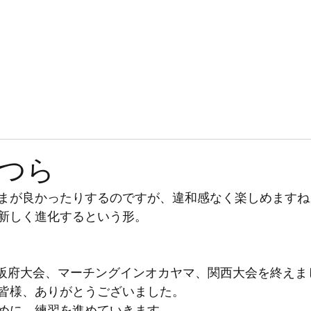
JOKERSとは
入隊案内
練習見学・体験
ブログ
ギャラリー
つら
まが良かったりするのですが、違和感なく楽しめますね
新しく進化するという形。
は大阪府大会、マーチングインオカヤマ、関西大会を終えま
皆様、ありがとうございました。
めに、練習を進めていきます。