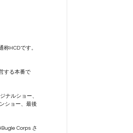
ay」通称HCDです。
運営する本番で
リジナルショー、
ンショー、最後
gle Corps さ