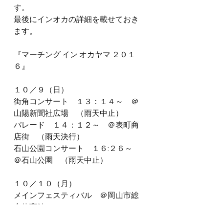
す。
最後にインオカの詳細を載せておき
ます。
『マーチング イン オカヤマ ２０１
６』
１０／９（日）
街角コンサート　１３：１４～　＠
山陽新聞社広場　（雨天中止）
パレード　１４：１２～　＠表町商
店街　（雨天決行）
石山公園コンサート　１６:２６～　
＠石山公園　（雨天中止）
１０／１０（月）
メインフェスティバル　＠岡山市総
合体育館