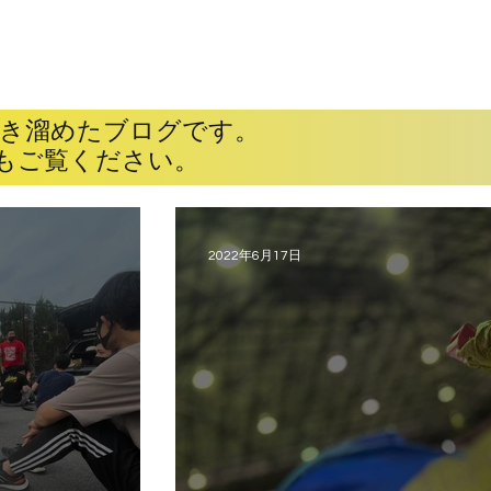
JOKERSとは
入隊案内
練習見学・体験
ブログ
ギャラリー
書き溜めたブログです。
もご覧ください。
2022年6月17日