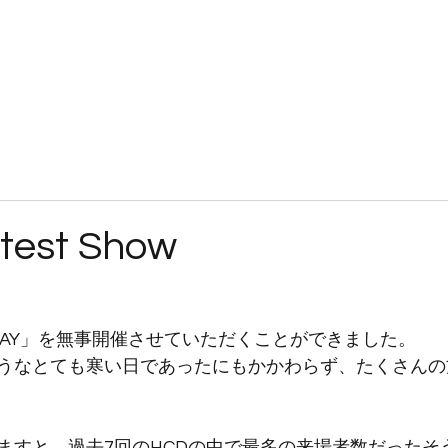
JOKERSとは
入隊案内
練習見学・体験
ブログ
ギャラリー
test Show
NG DAY」を無事開催させていただくことができました。
うなとても寒い日であったにもかかわらず、たくさんの
ますと、過去7回のHCDの中で最多の来場者数だったそ