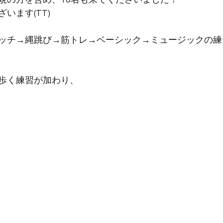
います(TT)
ッチ→縄跳び→筋トレ→ベーシック→ミュージックの練
歩く練習が加わり、