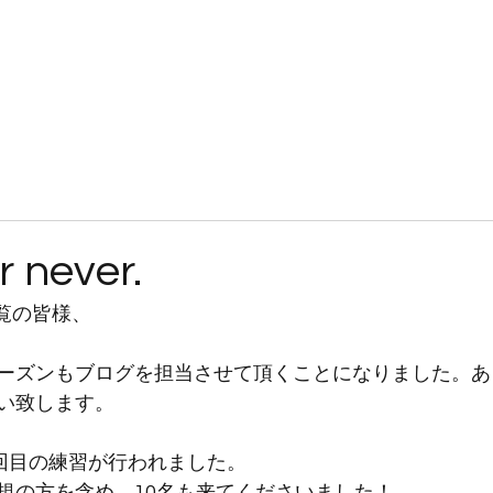
JOKERSとは
入隊案内
練習見学・体験
ブログ
ギャラリー
r never.
ご覧の皆様、
ーズンもブログを担当させて頂くことになりました。あ
い致します。
2回目の練習が行われました。
規の方を含め、10名も来てくださいました！