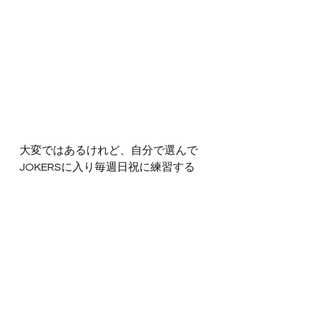
大変ではあるけれど、自分で選んで
JOKERSに入り毎週日祝に練習する
ことを決めているので、(その為に単
身関西まで引っ越してきた、という
のもあります)自分で決めた以上は最
後までやり遂げて後悔のない1年を
過ごしていけたらと思います。
今年のShowもきっと皆さんに楽し