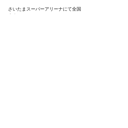
さいたまスーパーアリーナにて全国
大会です。
さいたまスーパーアリーナに「あの
日」が訪れ、
「あの男」が君臨します！！
FrontPit
岩田潤子