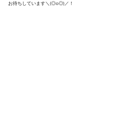
お待ちしています＼(◎o◎)／！
おわり＊。
ＣＧ　まあさ
#2013
#ガード
#練習
#合宿
練習日記
すべて表示
関連記事