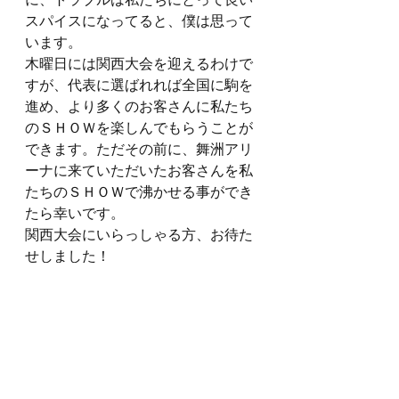
に、トラブルは私たちにとって良い
スパイスになってると、僕は思って
います。
木曜日には関西大会を迎えるわけで
すが、代表に選ばれれば全国に駒を
進め、より多くのお客さんに私たち
のＳＨＯＷを楽しんでもらうことが
できます。ただその前に、舞洲アリ
ーナに来ていただいたお客さんを私
たちのＳＨＯＷで沸かせる事ができ
たら幸いです。
関西大会にいらっしゃる方、お待た
せしました！
全国大会で私たちのＳＨＯＷを楽し
みにしていただいてる方、お楽しみ
に♪
そして私たちのＳＨＯＷがこの世界
を回り回って、今回被災された方の
笑い声を作ることができたら幸いで