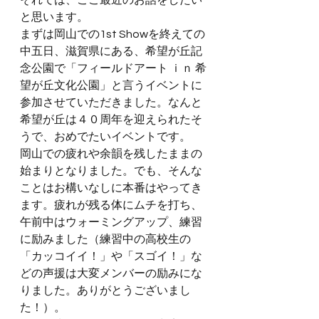
それでは、ここ最近のお話をしたい
と思います。
まずは岡山での1st Showを終えての
中五日、滋賀県にある、希望が丘記
念公園で「フィールドアート ｉｎ 希
望が丘文化公園」と言うイベントに
参加させていただきました。なんと
希望が丘は４０周年を迎えられたそ
うで、おめでたいイベントです。
岡山での疲れや余韻を残したままの
始まりとなりました。でも、そんな
ことはお構いなしに本番はやってき
ます。疲れが残る体にムチを打ち、
午前中はウォーミングアップ、練習
に励みました（練習中の高校生の
「カッコイイ！」や「スゴイ！」な
どの声援は大変メンバーの励みにな
りました。ありがとうございまし
た！）。