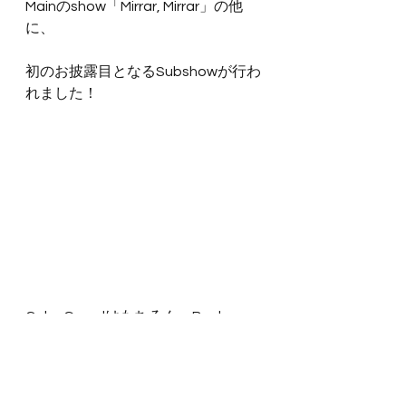
Mainのshow「Mirrar, Mirrar」の他
に、
初のお披露目となるSubshowが行わ
れました！
Color Guardはもちろん、Bugle、
Drumも皆々、
いつもの黄色い衣装とは違う、
Subshowオリジナルの衣装に着替え