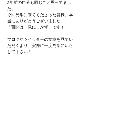
2年前の自分も同じこと思ってまし
た。
今回見学に来てくださった皆様、本
当にありがとうございました。
「百聞は一見にしかず」です！
ブログやツイッターの文章を見てい
ただくより、実際に一度見学にいら
して下さい！
「また来てくださいね！！」
(コントラ、バリユーパート大大大募
集です)
しかし、身体は正直で次の日に見事
私の身体は悲鳴を上げてました…笑
まだまだやな自分…。
JOKERS入隊についてはFacebookに
上がっておりますので、そちらをご