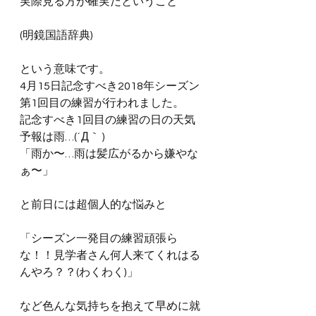
実際見る方が確実だということ
(明鏡国語辞典)
という意味です。
4月15日記念すべき2018年シーズン
第1回目の練習が行われました。
記念すべき1回目の練習の日の天気
予報は雨…(´Д｀ )
「雨か〜…雨は髪広がるから嫌やな
ぁ〜」
と前日には超個人的な悩みと
「シーズン一発目の練習頑張ら
な！！見学者さん何人来てくれはる
んやろ？？(わくわく)」
など色んな気持ちを抱えて早めに就