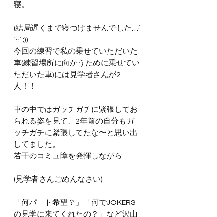
寝。
(結局遅くまで寝つけませんでした…( 
ˊᵕˋ ;))
今回の練習で私の乗せていただいた
車(練習場所に向かうために乗せてい
ただいた車)には見学者さんが2
人！！
車の中ではガッチガチに緊張してお
られる姿を見て、2年前の自分もガ
ッチガチに緊張してたな〜と思い出
してました。
若干のコミュ障を発揮しながら
(見学者さんごめんなさい)
「何パート希望？」「何でJOKERS
の見学に来てくれたの？」など沢山