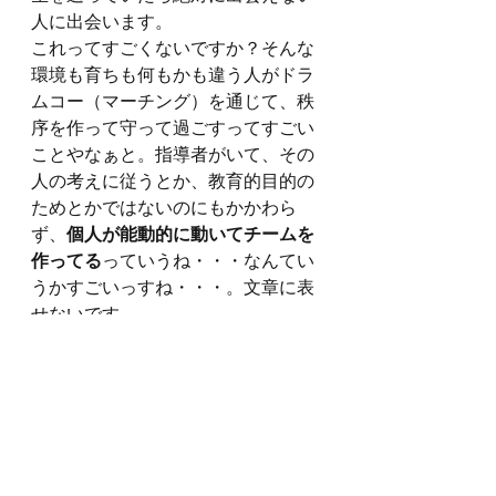
人に出会います。
これってすごくないですか？そんな
環境も育ちも何もかも違う人がドラ
ムコー（マーチング）を通じて、秩
序を作って守って過ごすってすごい
ことやなぁと。指導者がいて、その
人の考えに従うとか、教育的目的の
ためとかではないのにもかかわら
ず、
個人が能動的に動いてチームを
作ってる
っていうね・・・なんてい
うかすごいっすね・・・。文章に表
せないです。
ひとつ言える事は
「普通ではできな
い経験」
ってのがＪＯＫＥＲＳでは
できるということです。よく世間の
大人が「学生のころに遊んどいた方
がええ。」っていいますけど、その
大人達は当然発言の責任は取りませ