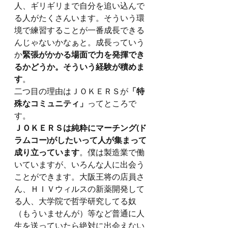
人、ギリギリまで自分を追い込んで
る人がたくさんいます。そういう環
境で練習することが一番成長できる
んじゃないかなぁと。成長っていう
か
緊張がかかる場面で力を発揮でき
るかどうか。そういう経験が積めま
す
。
二つ目の理由はＪＯＫＥＲＳが
「特
殊なコミュニティ」
ってところで
す。
ＪＯＫＥＲＳは純粋にマーチング(ド
ラムコー)がしたいって人が集まって
成り立っています
。僕は製造業で働
いていますが、いろんな人に出会う
ことができます。大阪王将の店員さ
ん、ＨＩＶウィルスの新薬開発して
る人、大学院で哲学研究してる奴
（もういませんが）等など普通に人
生を送っていたら絶対に出会えない