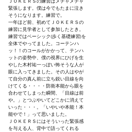
ＪＯＫＥＲＳの練習はメチャメチャ
緊張します。僕は今でもたまに泣き
そうになります。練習で。
一年ほど前、初めてＪＯＫＥＲＳの
練習に見学者として参加したとき。
練習ではベーシック(歩く基礎練習)を
全体でやってました。コーテンハ
ッ！！のコールがかかって、テンハ
ットの姿勢中、僕の視界にひげを生
やした木村祐一っぽい怖そうな人が
眼に入ってきました。その人はやが
て自分の真ん前に立ち鋭い目線を向
けてくる・・・・防衛本能から眼を
合わせてしまった瞬間、「目線は前
や。」とつぶやいてどこかに消えて
いった・・・。「いやいや本能！本
能やで！」って思いました。
ＪＯＫＥＲＳにはそういった緊張感
を与える人、背中で語ってくれる