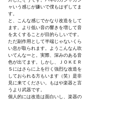
外したそうです。バネのカシャカシ
ャいう感じが嫌いで僕もはずしてま
す。
と、こんな感じでかなり改造をして
ます。より低い音の響きを増して音
を太くすることが目的らしいです。
ただ副作用として半端じゃないくら
い息が取られます。ようこんなん吹
いてんなーと。実際、深みのある音
色が出てます。しかし、ＪＯＫＥＲ
Ｓにはさらに上を行く強烈な改造を
しておられる方もいます（笑）是非
見に来てください。もはや楽器と言
うより武器です。
個人的には改造は面白いし、楽器の
どの部分が響いて音がなるかとかそ
ういうことが良くわかってきますん
でアリやと思います。しかもビュー
グルは現在１社しか製造してないの