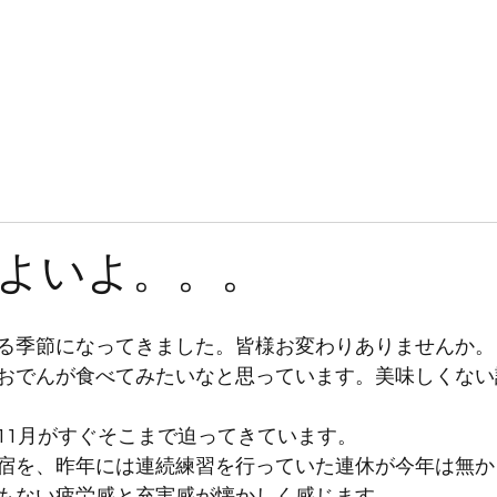
JOKERSとは
入隊案内
練習見学・体験
ブログ
ギャラリー
よいよ。。。
る季節になってきました。皆様お変わりありませんか。
おでんが食べてみたいなと思っています。美味しくない
11月がすぐそこまで迫ってきています。
宿を、昨年には連続練習を行っていた連休が今年は無か
もない疲労感と充実感が懐かしく感じます。