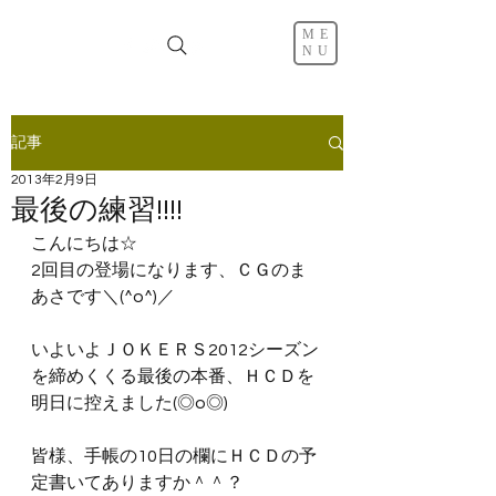
ME
NU
記事
2013年2月9日
最後の練習!!!!
こんにちは☆
2回目の登場になります、ＣＧのま
あさです＼(^o^)／
いよいよＪＯＫＥＲＳ2012シーズン
を締めくくる最後の本番、ＨＣＤを
明日に控えました(◎o◎)
皆様、手帳の10日の欄にＨＣＤの予
定書いてありますか＾＾？