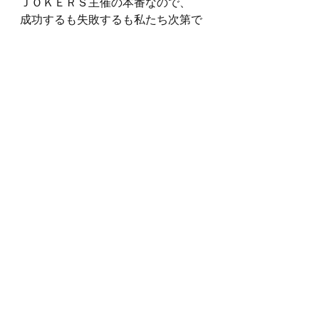
ＪＯＫＥＲＳ主催の本番なので、
成功するも失敗するも私たち次第で
す。
そう考えると、どんな大きな大会よ
りも緊張しますね(~o~)
ＪＯＫＥＲＳ関係者の方々、ＪＯＫ
ＥＲＳに興味のある方
お誘いあわせの上、ぜひ亀岡運動公
園体育館にお越しください!!!!
2012シーズンの集大成をお見逃しな
く！
それではＨＣＤ2013の成功を祈っ
て、、、
鬼は～外！福は～内！
おわり＊。
ＣＧ　まあさ