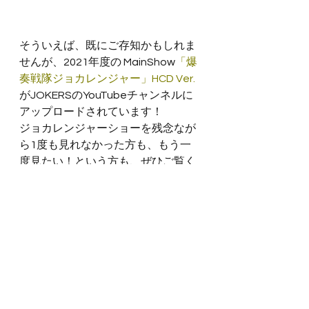
そういえば、既にご存知かもしれま
せんが、2021年度の MainShow
「爆
奏戦隊ジョカレンジャー」HCD Ver. 
がJOKERSのYouTubeチャンネルに
アップロードされています！
ジョカレンジャーショーを残念なが
ら1度も見れなかった方も、もう一
度見たい！という方も、ぜひご覧く
ださい！
以上、カラーガード かりこでした。
それでは、また。
#2022
#カラーガード
#梅雨
お知らせ