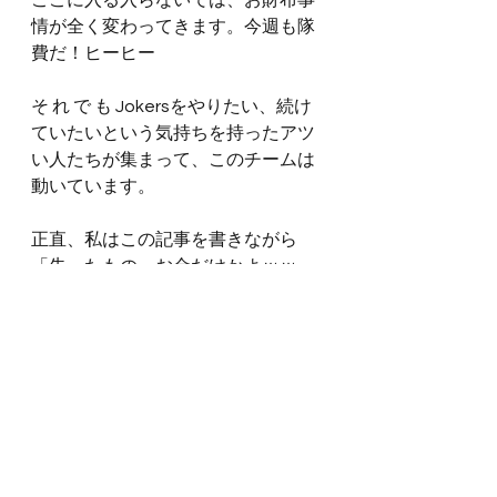
ここに入る入らないでは、お財布事
情が全く変わってきます。今週も隊
費だ！ヒーヒー
そ れ で も Jokersをやりたい、続け
ていたいという気持ちを持ったアツ
い人たちが集まって、このチームは
動いています。
正直、私はこの記事を書きながら
「失ったもの、お金だけかよｗｗ」
と思いましたね。
どうでしたか？人生 生きていれば得
るものもあれば失うものもあります