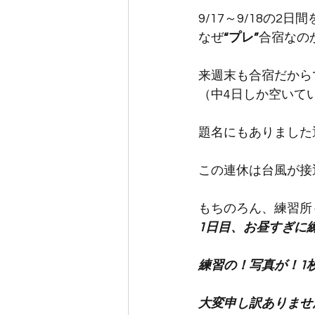
9/17～9/18の
なぜ
“プレ”
合宿なの
来週末も合宿だから
（中4日しか空いて
題名にもありました
この連休は台風が接
もちのろん、練習所
1日目、お昼すぎに
練習の！写真が！1
大変申し訳ありませ