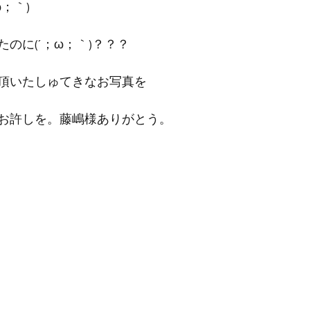
；｀)
のに(´；ω；｀)？？？
頂いたしゅてきなお写真を
お許しを。藤嶋様ありがとう。