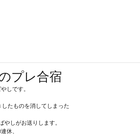
JOKERSとは
入隊案内
練習見学・体験
ブログ
ギャラリー
のプレ合宿
ばやしです。
きしたものを消してしまった
ばやしがお送りします。
3連休、