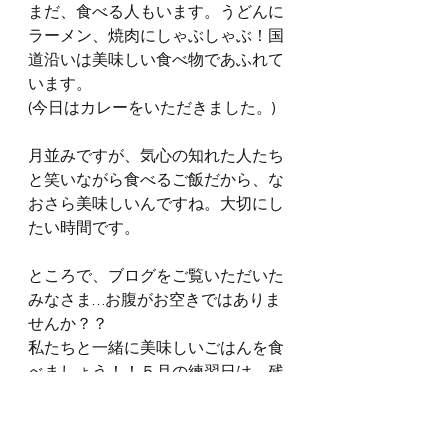
まだ、食べる人もいます。うどんに
ラーメン、焼肉にしゃぶしゃぶ！国
道沿いは美味しい食べ物であふれて
います。
(今日はカレーをいただきました。)
月並みですが、気心の知れた人たち
と笑いながら食べるご飯だから、な
おさら美味しいんですね。大切にし
たい時間です。
ところで、ブログをご覧いただいた
みなさま…お腹がお空きではありま
せんか？？
私たちと一緒に美味しいごはんを食
べましょう！！５月の練習日は、残
すところ17日、24日、31日の三日で
す。(見学のお申し込みは
こちら
から
どうぞ！)　メンバー一同、お待ちし