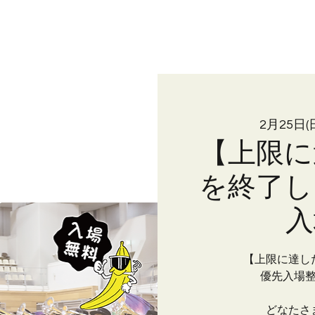
JOKERSとは
入隊案内
練習見学・体験
ブログ
ギャラリー
2月25日(
【上限に
を終了し
入
【上限に達し
優先入場
どなたさ